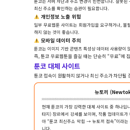
툰코는 서버 차단과 주소 변경이 빈번합니다. 잘못된
최신 주소를 확인하는 습관이 필요합니다.
개인정보 노출 위험
일부 무료웹툰 사이트는 회원가입을 요구하거나, 불필
하지 않는 것이 좋습니다.
모바일 데이터 주의
툰코는 이미지 기반 콘텐츠 특성상 데이터 사용량이 많
즉, 툰코 무료웹툰을 즐길 때는 단순히 “무료”에
툰코 대체 사이트
툰코 접속이 원활하지 않거나 최신 주소가 차단될 
뉴토끼 (Newtok
현재 툰코의 가장 강력한 대체 사이트 중 하나입니
타지) 장르에서 강세를 보이며, 작품 업데이트가
아 “툰코 최신주소 막힘 → 뉴토끼 접속”이라는
니다.