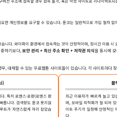
 구버전 주소에 접속할 경우 접속 불가, 혹은 악성 사이트로 리다이렉트되
요한 개인정보를 요구할 수 있습니다. 툰코는 일반적으로 가입 절차 없
습니다. 와이파이 환경에서 접속하는 것이 안정적이며, 장시간 이용 시 
 집중하기보다,
보안 관리 + 최신 주소 확인 + 저작권 의식
을 동시에 갖
경우, 대체할 수 있는 무료웹툰 사이트들이 있습니다. 각 사이트마다 
i)
블랙
다. 특히 로맨스·로판(로맨스 판
최근 이용자가 빠르게 늘고 있
 빠릅니다. 검색량도 툰코 못지않
며, 모바일 최적화가 잘 되어 
 루트가 자연스럽게 자리 잡았습
이트 주기가 일정해 안정적인 
다.