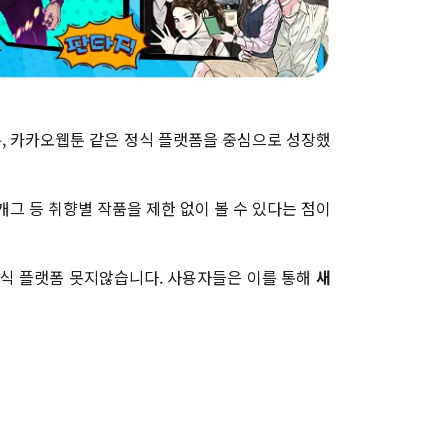
, 카카오웹툰 같은 정식 플랫폼을 중심으로 성장했
개그 등 취향별 작품을 제한 없이 볼 수 있다는 점이
 정식 플랫폼 못지않습니다. 사용자들은 이를 통해
새