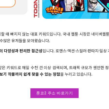
할 때 빠지지 않는 대표 키워드입니다. 국내 웹툰 시장은 네이버웹툰
 수많은 유저들을 모아왔습니다.
의 다양성과 편리한 접근성
입니다. 로맨스·액션·스릴러·판타지·일상 
” 같은 키워드로 매일 수천 건 이상 검색되며, 트래픽 규모가 웬만한
보기 작품까지 쉽게 찾을 수 있는 장점
을 누리고 있습니다.
툰코2 주소 바로가기