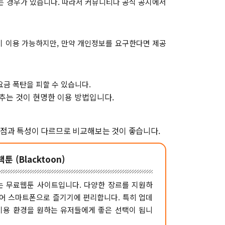
는 경우가 있습니다. 따라서 커뮤니티나 공식 공지에서
이 이용 가능하지만, 만약 개인정보를 요구한다면 제공
요금 폭탄을 피할 수 있습니다.
추는 것이 현명한 이용 방법입니다.
장점과 특성이 다르므로 비교해보는 것이 좋습니다.
툰 (Blacktoon)
는 무료웹툰 사이트입니다. 다양한 장르를 지원하
있어 스마트폰으로 즐기기에 편리합니다. 특히 업데
이용 환경을 원하는 유저들에게 좋은 선택이 됩니