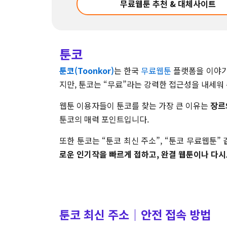
무료웹툰 추천 & 대체사이트
툰코
툰코
(Toonkor)
는 한국
무료웹툰
플랫폼을 이야기
지만, 툰코는 “무료”라는 강력한 접근성을 내세워
웹툰 이용자들이 툰코를 찾는 가장 큰 이유는
장르
툰코의 매력 포인트입니다.
또한 툰코는 “툰코 최신 주소”, “툰코 무료웹툰
로운 인기작을 빠르게 접하고
,
완결 웹툰이나 다시
툰코 최신 주소｜안전 접속 방법