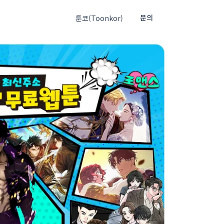
문의
툰코(Toonkor)