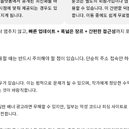
 플랫폼에서 공개된 최신화를 바
툰코는 별도의 회원가입이나 앱 
시점에 맞춰 제공되는 경우도 있
용할 수 있습니다. 이 간편함 덕
어지게 됩니다.
합니다. 이동 중에도 쉽게 무료웹
서 멈추지 않고,
빠른 업데이트
+
폭넓은 장르
+
간편한 접근성
까지 
할 때는 반드시 주의해야 할 점이 있습니다. 단순히 주소 접속만 하
우가 있습니다. 이는 법적으로 문제가 될 수 있으며, 작가에게 정당한 수
는 것이 바람직합니다.
 배너 광고라면 무해할 수 있지만, 일부는 악성 코드나 피싱 사이트로 연
안전합니다.