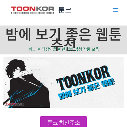
콘
툰코
텐
츠
로
밤에 보기 좋은 웹툰
건
추천
너
뛰
퇴근 후 직장인을 위한 힐링 감성 작품 모음
기
툰코 최신주소