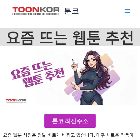
콘
툰코
텐
츠
로
요즘 뜨는 웹툰 추천
건
너
뛰
기
툰코 최신주소
요즘 웹툰 시장은 정말 빠르게 바뀌고 있습니다. 매주 새로운 작품이