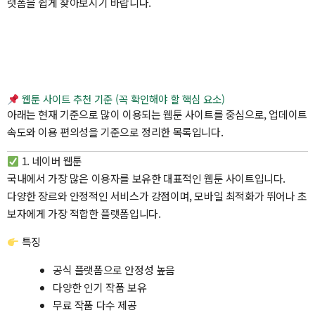
랫폼을 쉽게 찾아보시기 바랍니다.
웹툰 사이트 추천 기준 (꼭 확인해야 할 핵심 요소)
아래는 현재 기준으로 많이 이용되는 웹툰 사이트를 중심으로, 업데이트
속도와 이용 편의성을 기준으로 정리한 목록입니다.
1. 네이버 웹툰
국내에서 가장 많은 이용자를 보유한 대표적인 웹툰 사이트입니다.
다양한 장르와 안정적인 서비스가 강점이며, 모바일 최적화가 뛰어나 초
보자에게 가장 적합한 플랫폼입니다.
특징
공식 플랫폼으로 안정성 높음
다양한 인기 작품 보유
무료 작품 다수 제공