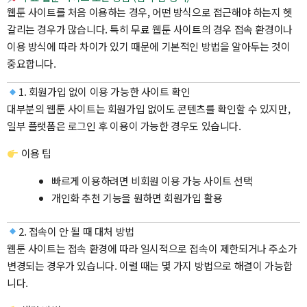
웹툰 사이트를 처음 이용하는 경우, 어떤 방식으로 접근해야 하는지 헷
갈리는 경우가 많습니다. 특히 무료 웹툰 사이트의 경우 접속 환경이나
이용 방식에 따라 차이가 있기 때문에 기본적인 방법을 알아두는 것이
중요합니다.
1. 회원가입 없이 이용 가능한 사이트 확인
대부분의 웹툰 사이트는 회원가입 없이도 콘텐츠를 확인할 수 있지만,
일부 플랫폼은 로그인 후 이용이 가능한 경우도 있습니다.
이용 팁
빠르게 이용하려면 비회원 이용 가능 사이트 선택
개인화 추천 기능을 원하면 회원가입 활용
2. 접속이 안 될 때 대처 방법
웹툰 사이트는 접속 환경에 따라 일시적으로 접속이 제한되거나 주소가
변경되는 경우가 있습니다. 이럴 때는 몇 가지 방법으로 해결이 가능합
니다.