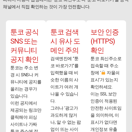
채널에서 직접 확인하는 것이 가장 안전합니다.
툰코 공식
툰코 검색
보안 인증
SNS 또는
시 유사 도
(HTTPS)
커뮤니티
메인 주의
확인
공지 확인
검색엔진에 “툰
툰코 최신주소로
코 바로가기”를
접속할 때 주소
툰코는 주소 변
입력했을 때 비
창에 ‘
자물쇠
경 시 SNS나 커
슷한 이름의 사
표시’가 있는지
뮤니티에 공지를
이트가 여러 개
확인하세요.
올리는 경우가
나올 수 있습니
이는 SSL 보안
있습니다.
다.
인증이 적용된
이런 공지에서
그러나 ‘광고가
안전한 사이트임
제공되는 링크만
과도하게 많거
을 의미하며, 이
클릭해야 피싱
나, 알 수 없는 팝
표시가 없다면
사이트나 가짜
업이 뜨는 사이
개인정보 유출
툰코 주소에 접