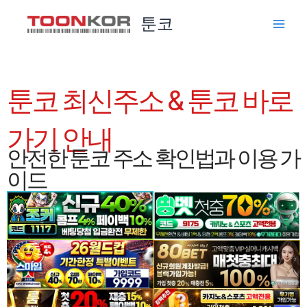
콘
툰코
텐
츠
로
건
너
툰코 최신주소 & 툰코 바로
뛰
기
가기 안내
안전한 툰코 주소 확인법과 이용 가
이드