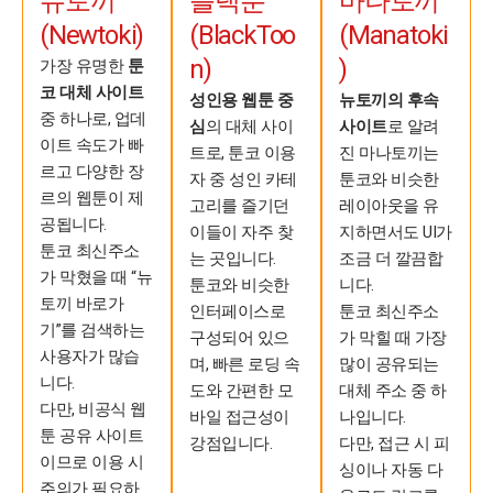
뉴토끼
블랙툰
마나토끼
(Newtoki)
(BlackToo
(Manatoki
n)
)
가장 유명한
툰
코 대체 사이트
성인용 웹툰 중
뉴토끼의 후속
중 하나로, 업데
심
의 대체 사이
사이트
로 알려
이트 속도가 빠
트로, 툰코 이용
진 마나토끼는
르고 다양한 장
자 중 성인 카테
툰코와 비슷한
르의 웹툰이 제
고리를 즐기던
레이아웃을 유
공됩니다.
이들이 자주 찾
지하면서도 UI가
툰코 최신주소
는 곳입니다.
조금 더 깔끔합
가 막혔을 때 “뉴
툰코와 비슷한
니다.
토끼 바로가
인터페이스로
툰코 최신주소
기”를 검색하는
구성되어 있으
가 막힐 때 가장
사용자가 많습
며, 빠른 로딩 속
많이 공유되는
니다.
도와 간편한 모
대체 주소 중 하
다만, 비공식 웹
바일 접근성이
나입니다.
툰 공유 사이트
강점입니다.
다만, 접근 시 피
이므로 이용 시
싱이나 자동 다
주의가 필요하