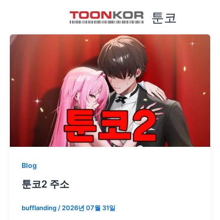
콘
툰코
텐
츠
로
건
너
뛰
기
Blog
툰코2 주소
bufflanding
/
2026년 07월 31일